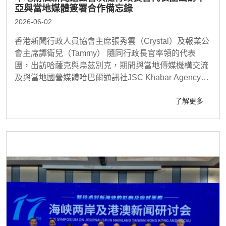
亞與當地媒體簽署合作備忘錄
2026-06-02
香港新聞行政人員協會主席張秀雲（Crystal）及報業公
會主席譚衛兒（Tammy） 隨同行政長官率領的代表
團，出訪哈薩克與烏茲別克，期間與當地傳媒機構交流
及與當地國營媒體哈巴爾通訊社JSC Khabar Agency簽
署合作備忘錄..
了解更多