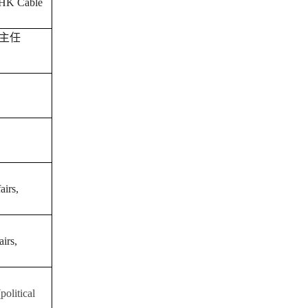
 HK Cable
主任
airs,
irs,
political