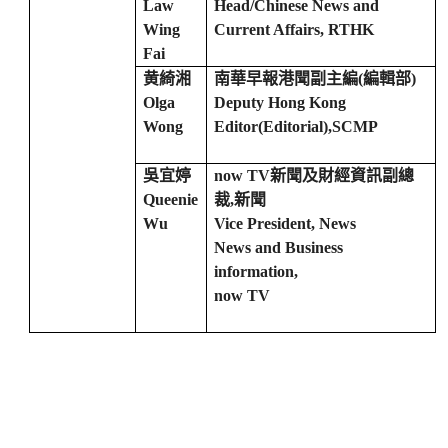
Law
Head/Chinese News and
Wing
Current Affairs, RTHK
Fai
黄綺湘
南華早報港聞副主編
(
編輯部
)
Olga
Deputy Hong Kong
Wong
Editor(Editorial),
SCMP
吳宜婷
now TV
新聞及財經資訊副總
Queenie
裁
,
新聞
Wu
Vice President, News
News and Business
information,
now TV