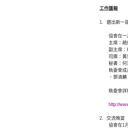
工作匯報
1.
選出新一
協會在一
主席：趙
副主席：
司庫：黃
秘書：何
執委會成
、鄧清麟
執委會詳
http://ww
2.
交流晚宴
協會在1