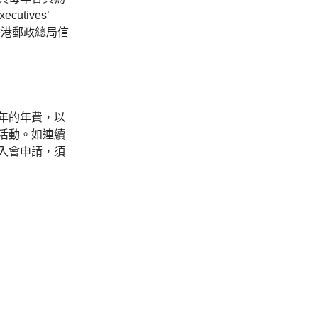
utives’
「香港郵政總局信
年的年費，以
活動。如連續
入會申請，須