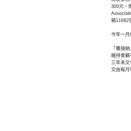
300元，附
Assoc
箱1168
今年一月
「獲接納
維持會籍
三年未交
交由每月