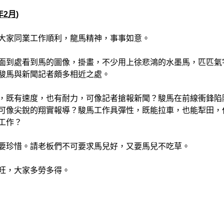
年2
月
)
大家同業工作順利，龍馬精神，事事如意。
面到處看到馬的圖像，掛畫，不少用上徐悲鴻的水墨馬，匹匹氣
駿馬與新聞記者頗多相近之處。
，既有速度，也有耐力，可像記者搶報新聞？駿馬在前線衝鋒陷
可像尖銳的翔實報導？駿馬工作具彈性，既能拉車，也能犁田，
工作？
要珍惜。請老板們不可要求馬兒好，又要馬兒不吃草。
旺，大家多勞多得。