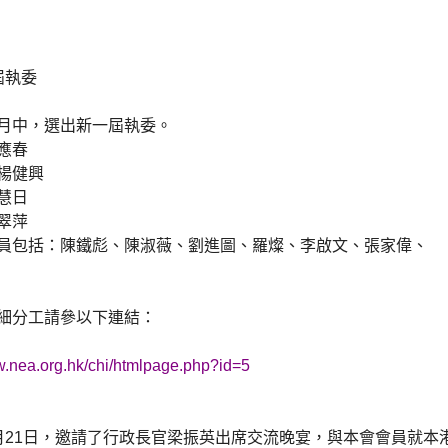
屆執委
月中，選出新一屆執委。
應春
楊健興
慧日
翠萍
員包括：陳鐵彪、陳淑薇、劉進圖、羅燦、李啟文、張家偉、
細分工請參以下連結：
w.nea.org.hk/chi/htmlpage.php?id=5
月21日，邀請了行政長官梁振英出席交流晚宴，與本會會員就本