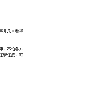
宇非凡。看得
陣，不怕各方
任勞任怨，可