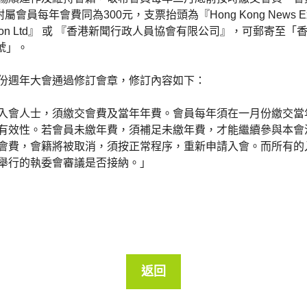
屬會員每年會費同為300元，支票抬頭為『Hong Kong News Exec
iation Ltd』 或 『香港新聞行政人員協會有限公司』，可郵寄至
2號」。
份週年大會通過修訂會章，修訂內容如下：
入會人士，須繳交會費及當年年費。會員每年須在一月份繳交當
有效性。若會員未繳年費，須補足未繳年費，才能繼續參與本會
會費，會籍將被取消，須按正常程序，重新申請入會。而所有的
舉行的執委會審議是否接納。」
返回