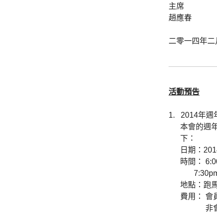
主席
趙應春
二零一四年二
活動預告
1.
2014年
本會的週
下：
日期：20
時間： 6:0
7:30p
地點：跑
費用： 會員
非會員每位