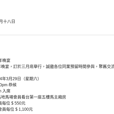
月十八日
週年晚宴
年晚宴，訂於三月底舉行，誠邀各位同業預留時間參與，聚舊交
14年3月29日（星期六）
0pm 恭候
m
入席
馬地馬場會員看台第一座五樓馬主廂房
每位 $ 550元
 $ 1,100元