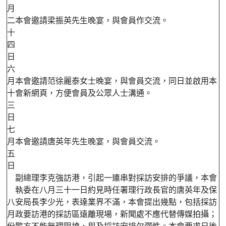
月
二
本會邀請梁振英先生晚宴，與會員作交流。
十
四
日
六
月
本會邀請范徐麗泰女士晚宴，與會員交流，同日並啟用本
十
會新網頁，方便會員及公眾人士溝通。
三
日
七
月
本會邀請唐英年先生晚宴，與會員交流。
五
日
副總理李克強訪港，引起一連串對採訪安排的爭議，本會
執委在八月三十一日約見時任署理行政長官的唐英年及保
八
安局長李少光，表達業界不滿，本會提出幾點，包括採訪
月
政要訪港的採訪區遠離現場，新聞處不應代替傳媒拍攝；