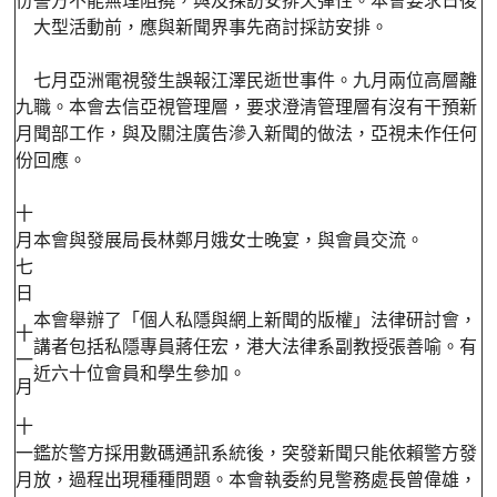
份
警方不能無理阻撓，與及採訪安排欠彈性。本會要求日後
大型活動前，應與新聞界事先商討採訪安排。
七月亞洲電視發生誤報江澤民逝世事件。九月兩位高層離
九
職。本會去信亞視管理層，要求澄清管理層有沒有干預新
月
聞部工作，與及關注廣告滲入新聞的做法，亞視未作任何
份
回應。
十
月
本會與發展局長林鄭月娥女士晚宴，與會員交流。
七
日
本會舉辦了「個人私隱與網上新聞的版權」法律研討會，
十
講者包括私隱專員蔣任宏，港大法律系副教授張善喻。有
一
近六十位會員和學生參加。
月
十
一
鑑於警方採用數碼通訊系統後，突發新聞只能依賴警方發
月
放，過程出現種種問題。本會執委約見警務處長曾偉雄，