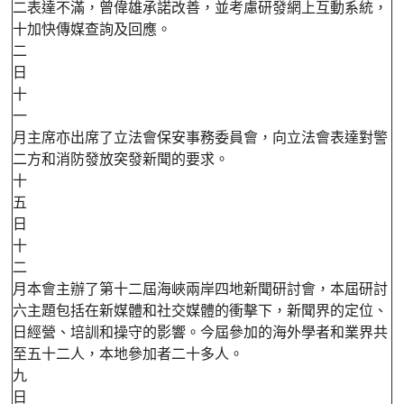
二
表達不滿，曾偉雄承諾改善，並考慮研發網上互動系統，
十
加快傳媒查詢及回應。
二
日
十
一
月
主席亦出席了立法會保安事務委員會，向立法會表達對警
二
方和消防發放突發新聞的要求。
十
五
日
十
二
月
本會主辦了第十二屆海峽兩岸四地新聞研討會，本屆研討
六
主題包括在新媒體和社交媒體的衝擊下，新聞界的定位、
日
經營、培訓和操守的影響。今屆參加的海外學者和業界共
至
五十二人，本地參加者二十多人。
九
日