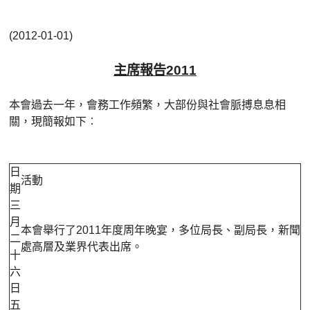
(2012-01-01)
主席報告2011
本會過去一年，會務工作頻繁，大部份與社會脈搏息息相
關，現簡報如下︰
日
活動
期
三
月
本會舉行了2011年度周年晚宴，多位局長、副局長，新聞
二
處高層及業界代表出席。
十
六
日
五