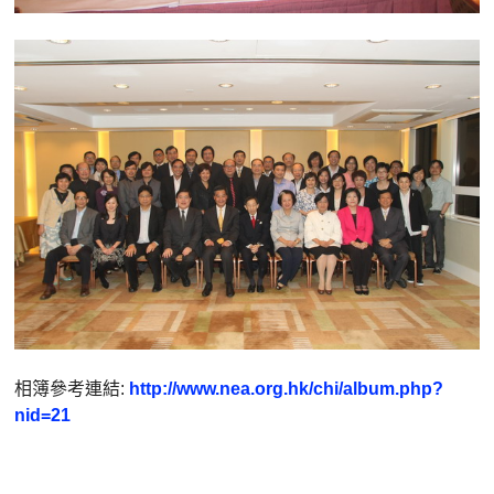
相簿參考連結:
http://www.nea.org.hk/chi/album.php?
nid=21