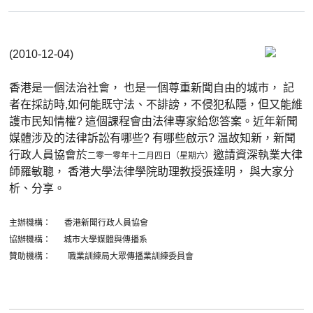
(2010-12-04)
香港是一個法治社會， 也是一個尊重新聞自由的城市， 記
者在採訪時,如何能既守法、不誹謗，不侵犯私隱，但又能維
護市民知情權? 這個課程會由法律專家給您答案。近年新聞
媒體涉及的法律訴訟有哪些? 有哪些啟示? 温故知新，新聞
行政人員協會於
邀請資深執業大律
二零一零年十二月四日（星期六）
師羅敏聰， 香港大學法律學院助理教授張達明， 與大家分
析、分享。
主辦機構：
香港新聞行政人員協會
協辦機構：
城市大學媒體與傳播系
贊助機構：
職業訓練局大眾傳播業訓練委員會