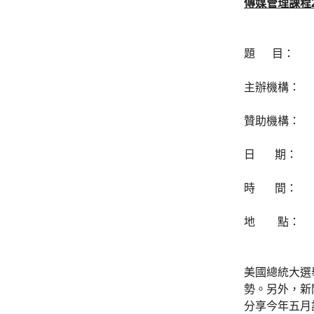
傳媒管理課程2
題 目： 美
主辦機構： 
贊助機構： 
日 期： 十月
時 間： 
地 點： 九
美國總統大選
勢。另外，新
分享今年五月