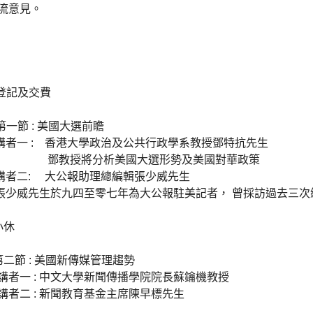
流意見。
 登記及交費
第一節 : 美國大選前瞻
 香港大學政治及公共行政學系教授鄧特抗先生
分析美國大選形勢及美國對華政策
 大公報助理總編輯張少威先生
於九四至零七年為大公報駐美記者， 曾採訪過去三次
小休
 第二節 : 美國新傳媒管理趨勢
 中文大學新聞傳播學院院長蘇鑰機教授
 新聞教育基金主席陳早標先生