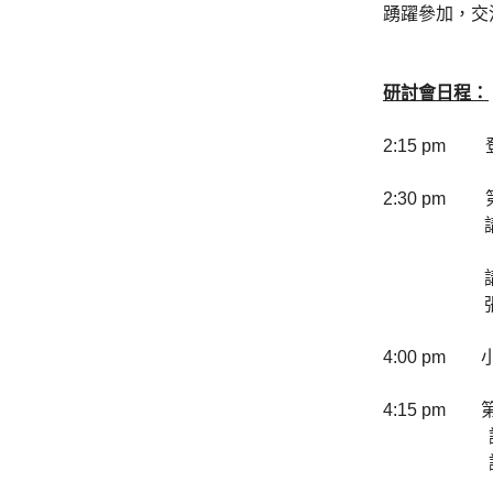
踴躍參加，交
研討會日程：
2:15 pm
2:30 pm 
講者一 :
鄧教授將
講者二:
張少威先生
4:00 pm 
4:15 pm
講者一 :
講者二 :