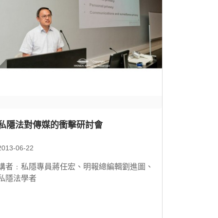
私隱法對傳媒的衝擊研討會
2013-06-22
講者﹕私隱專員蔣任宏、明報總編輯劉進圖、
私隱法學者