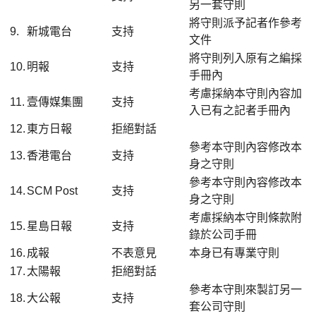
另一套守則
將守則派予記者作參考
9.
新城電台
支持
文件
將守則列入原有之編採
10.
明報
支持
手冊內
考慮採納本守則內容加
11.
壹傳媒集團
支持
入已有之記者手冊內
12.
東方日報
拒絕對話
參考本守則內容修改本
13.
香港電台
支持
身之守則
參考本守則內容修改本
14.
SCM Post
支持
身之守則
考慮採納本守則條款附
15.
星島日報
支持
錄於公司手冊
16.
成報
不表意見
本身已有專業守則
17.
太陽報
拒絕對話
參考本守則來製訂另一
18.
大公報
支持
套公司守則