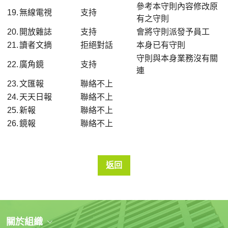
參考本守則內容修改原
19.
無線電視
支持
有之守則
20.
開放雜誌
支持
會將守則派發予員工
21.
讀者文摘
拒絕對話
本身已有守則
守則與本身業務沒有關
22.
廣角鏡
支持
連
23.
文匯報
聯絡不上
24.
天天日報
聯絡不上
25.
新報
聯絡不上
26.
鏡報
聯絡不上
返回
關於組織