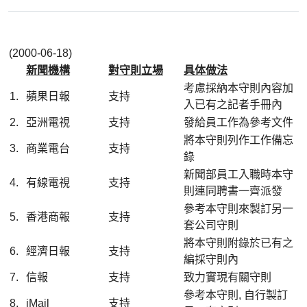
(2000-06-18)
新聞機構
對守則立場
具体做法
考慮採納本守則內容加
1.
蘋果日報
支持
入已有之記者手冊內
2.
亞洲電視
支持
發給員工作為參考文件
將本守則列作工作備忘
3.
商業電台
支持
錄
新聞部員工入職時本守
4.
有線電視
支持
則連同聘書一齊派發
參考本守則來製訂另一
5.
香港商報
支持
套公司守則
將本守則附錄於已有之
6.
經濟日報
支持
編採守則內
7.
信報
支持
致力實現有關守則
參考本守則, 自行製訂
8.
iMail
支持