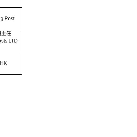
ng Post
輯主任
asts LTD
n HK